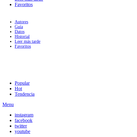
Favoritos
Autores
Guía
Datos
Historial
Leer más tarde
Favoritos
Popular
Hot
Tendencia
Menu
instagram
facebook
twitter
youtube