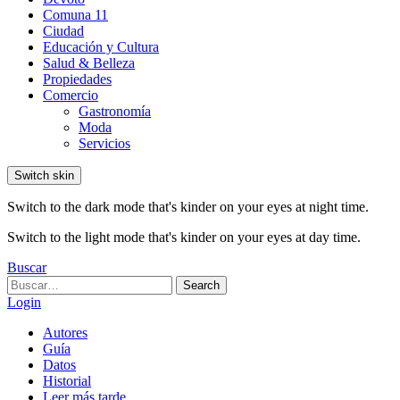
Comuna 11
Ciudad
Educación y Cultura
Salud & Belleza
Propiedades
Comercio
Gastronomía
Moda
Servicios
Switch skin
Switch to the dark mode that's kinder on your eyes at night time.
Switch to the light mode that's kinder on your eyes at day time.
Buscar
Search
Search
for:
Login
Autores
Guía
Datos
Historial
Leer más tarde