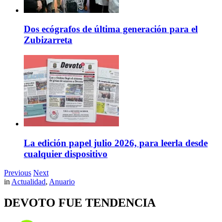
Dos ecógrafos de última generación para el
Zubizarreta
La edición papel julio 2026, para leerla desde
cualquier dispositivo
Previous
Next
in
Actualidad
,
Anuario
DEVOTO FUE TENDENCIA