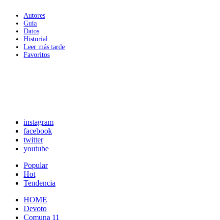
Autores
Guía
Datos
Historial
Leer más tarde
Favoritos
instagram
facebook
twitter
youtube
Popular
Hot
Tendencia
HOME
Devoto
Comuna 11