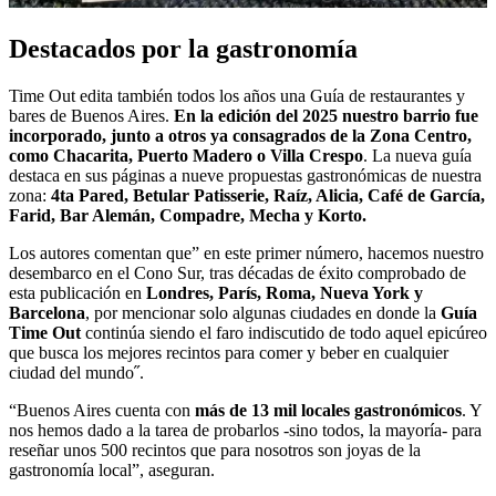
Destacados por
la gastronomía
T
ime Out edita también todos los años una Guía de restaurantes y
bares de Buenos Aires.
En la edición del 2025 nuestro barrio fue
incorporado
,
junto a otros ya consagrados de la Zona Centro,
como Chacarita, Puerto Madero o Villa Crespo
. La nueva guía
destaca en sus páginas a nueve propuestas gastronómicas de nuestra
zona:
4ta Pared, Betular Patisserie, Raíz, Alicia, Café de García,
Farid, Bar Alemán, Compadre, Mecha y Korto.
Los autores comentan que” en este primer número, hacemos nuestro
desembarco en el Cono Sur, tras décadas de éxito comprobado de
esta publicación en
Londres, París, Roma, Nueva York y
Barcelona
, por mencionar solo algunas ciudades en donde
la
Guía
Time Out
continúa siendo el faro indiscutido de todo aquel epicúreo
que busca los mejores recintos para comer y beber en cualquier
ciudad del mundo˝.
“Buenos Aires cuenta con
más de 13 mil locales gastronómicos
. Y
nos hemos dado a la tarea de probarlos -sino todos, la mayoría- para
reseñar unos 500 recintos que para nosotros son joyas de la
gastronomía local”, aseguran.