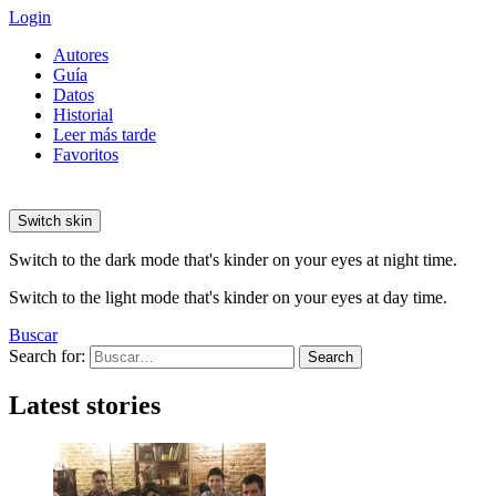
Login
Autores
Guía
Datos
Historial
Leer más tarde
Favoritos
Switch skin
Switch to the dark mode that's kinder on your eyes at night time.
Switch to the light mode that's kinder on your eyes at day time.
Buscar
Search for:
Search
Latest stories