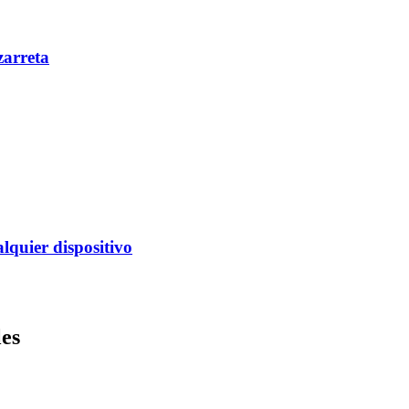
zarreta
alquier dispositivo
les