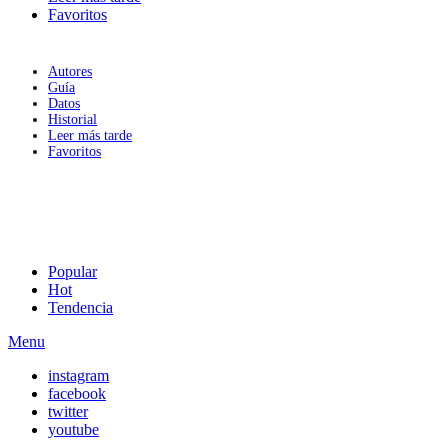
Favoritos
Autores
Guía
Datos
Historial
Leer más tarde
Favoritos
Popular
Hot
Tendencia
Menu
instagram
facebook
twitter
youtube