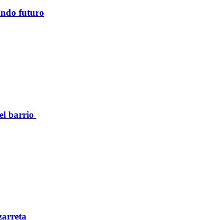
ando futuro
el barrio
zarreta