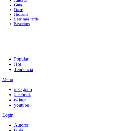
Autores
Guía
Datos
Historial
Leer más tarde
Favoritos
Popular
Hot
Tendencia
Menu
instagram
facebook
twitter
youtube
Login
Autores
Guía