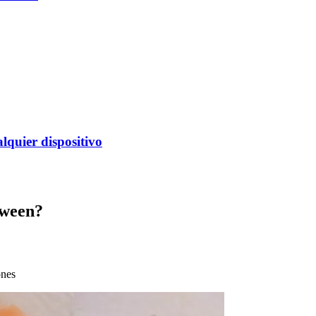
alquier dispositivo
oween?
ones