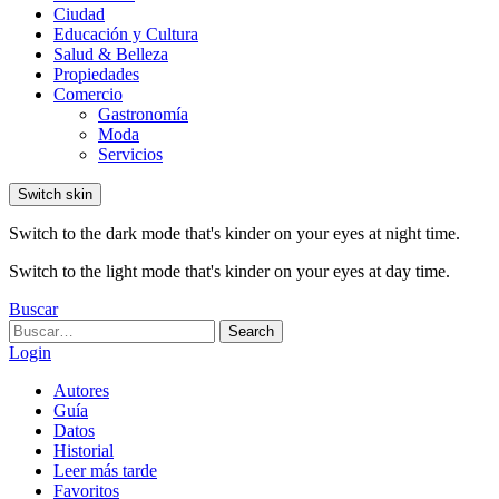
Ciudad
Educación y Cultura
Salud & Belleza
Propiedades
Comercio
Gastronomía
Moda
Servicios
Switch skin
Switch to the dark mode that's kinder on your eyes at night time.
Switch to the light mode that's kinder on your eyes at day time.
Buscar
Search
Search
for:
Login
Autores
Guía
Datos
Historial
Leer más tarde
Favoritos