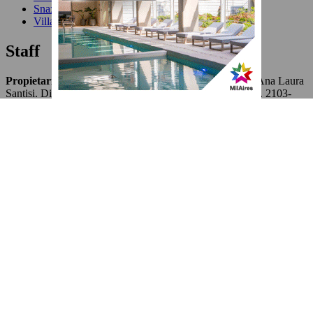
Snax
Villa Devoto
Staff
Propietario y Editor Responsable
: Gabriel Geraghty – Ana Laura
Santisi. Dirección: Mónaco 4416 – CABA – CP 1417
Tel. 2103-
2201.
Depto. Publicidad |
Daniel Loggia
Arte & Diseño |
Gabriel Geraghty
Produccion Gral. |
Editorial Francesa
Inicio de actividad
: 10/2003
Edición
8411
Visitas
167632901
© Devoto Magazine.
Todos los derechos reservados. Devoto,
CABA, Argentina.
Receptoría de avisos
E-mail
: devotomagazine@gmail.com