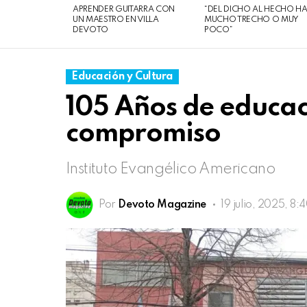
07
APRENDER GUITARRA CON
“DEL DICHO AL HECHO H
de
UN MAESTRO EN VILLA
MUCHO TRECHO O MUY
DEVOTO
POCO”
agosto
de
2026
Educación y Cultura
105 Años de educaci
compromiso
Instituto Evangélico Americano
Por
Devoto Magazine
19 julio, 2025, 8