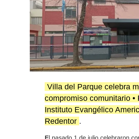
Villa del Parque celebra m
compromiso comunitario • R
Instituto Evangélico Ameri
Redentor
.
E
l pasado 1 de julio celebraron c