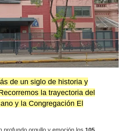
ás de un siglo de historia y
ecorremos la trayectoria del
cano y la Congregación El
on profundo orgullo y emoción los
105