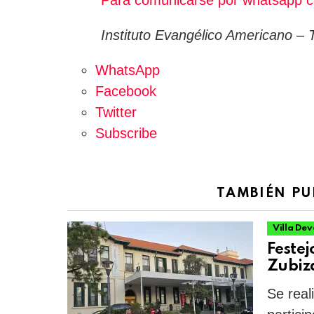
Para comunicarse por whatsapp cl
Instituto Evangélico Americano
–
WhatsApp
Facebook
Twitter
Subscribe
TAMBIÉN PU
Villa De
Festej
Zubiz
Se real