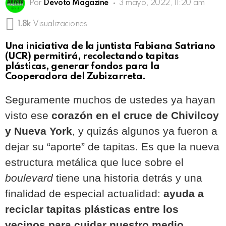
Por
Devoto Magazine
3 mayo, 2022, 11:20 am
1.8k
Visualizaciones
Una iniciativa de la juntista Fabiana Satriano
(UCR) permitirá, recolectando tapitas
plásticas, generar fondos para la
Cooperadora del Zubizarreta.
Seguramente muchos de ustedes ya hayan
visto ese
corazón en el cruce de Chivilcoy
y Nueva York
, y quizás algunos ya fueron a
dejar su “aporte” de tapitas. Es que la nueva
estructura metálica que luce sobre el
boulevard
tiene una historia detrás y una
finalidad de especial actualidad:
ayuda a
reciclar tapitas plásticas entre los
vecinos para cuidar nuestro medio