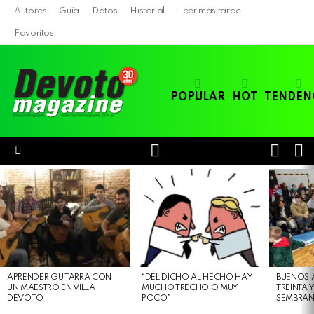
Autores
Guía
Datos
Historial
Leer más tarde
Favoritos
POPULAR
HOT
TENDEN
LOGIN
B
SWITC
SKIN
Menu
LATEST
STORIES
APRENDER GUITARRA CON
“DEL DICHO AL HECHO HAY
BUENOS 
UN MAESTRO EN VILLA
MUCHO TRECHO O MUY
TREINTA 
DEVOTO
POCO”
SEMBRAN