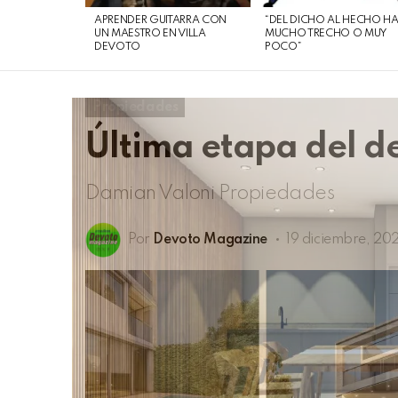
de
APRENDER GUITARRA CON
“DEL DICHO AL HECHO H
agosto
UN MAESTRO EN VILLA
MUCHO TRECHO O MUY
DEVOTO
POCO”
de
2026
Propiedades
Última etapa del d
Damian Valoni Propiedades
Por
Devoto Magazine
19 diciembre, 20