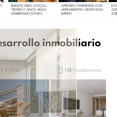
AY
BUENOS AIRES SCHOOL:
APRENDE Y EMPRENDE CON
DOS
TREINTA Y CINCO AÑOS
HERRAMIENTAS GRATIS EN EL
GEN
SEMBRANDO FUTURO
BARRIO
ZUB
esarrollo inmobiliario
24, 8:44 am
1.2k
Visualizaciones