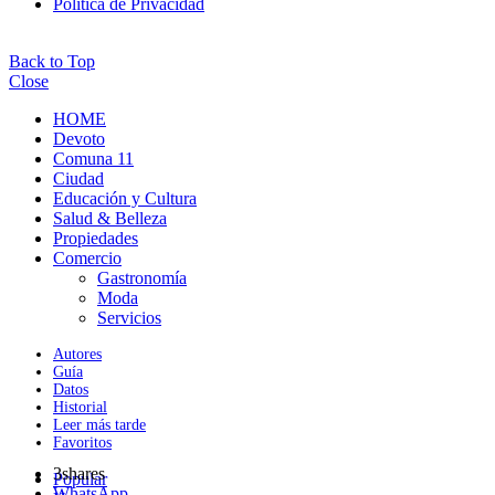
Política de Privacidad
Back to Top
Close
HOME
Devoto
Comuna 11
Ciudad
Educación y Cultura
Salud & Belleza
Propiedades
Comercio
Gastronomía
Moda
Servicios
Autores
Guía
Datos
Historial
Leer más tarde
Favoritos
3
shares
Popular
WhatsApp