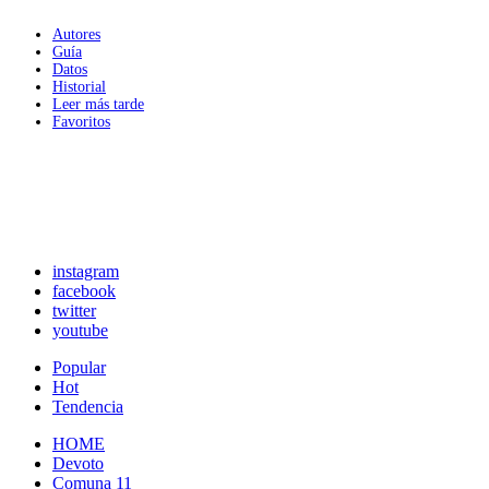
Autores
Guía
Datos
Historial
Leer más tarde
Favoritos
instagram
facebook
twitter
youtube
Popular
Hot
Tendencia
HOME
Devoto
Comuna 11