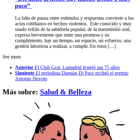
poco”
La falta de pausa entre estímulos y respuestas convierte a los
actos cotidianos en hechos violentos. Este conocido y muy
usado refrán de la sabiduría popular, de la transmisión oral,
expresa brevemente que entre una promesa y su
cumplimiento, hay un tiempo, un espacio, un esfuerzo, una
gestión laboriosa a realizar, a cumplir. En estos […]
See more
Anterior
El Club Gral. Lamadrid festejó sus 75 años
Siguiente
El periodista Damián Di Pace recibió el premio
Antonio Devoto
Más sobre:
Salud & Belleza