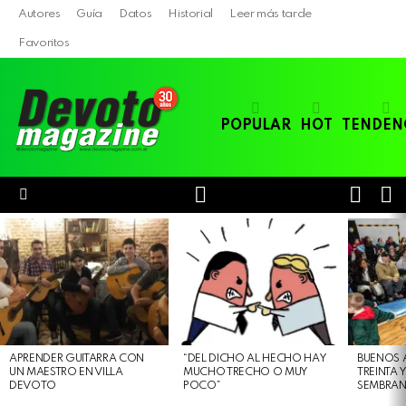
Autores
Guía
Datos
Historial
Leer más tarde
Favoritos
POPULAR
HOT
TENDEN
LOGIN
B
SWITC
SKIN
Menu
LATEST
STORIES
APRENDER GUITARRA CON
“DEL DICHO AL HECHO HAY
BUENOS 
UN MAESTRO EN VILLA
MUCHO TRECHO O MUY
TREINTA 
DEVOTO
POCO”
SEMBRAN