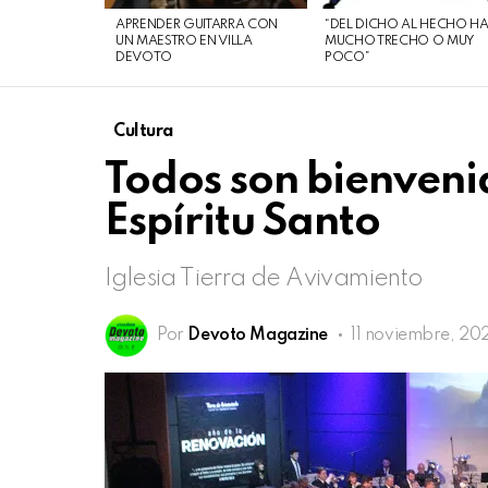
de
APRENDER GUITARRA CON
“DEL DICHO AL HECHO H
agosto
UN MAESTRO EN VILLA
MUCHO TRECHO O MUY
DEVOTO
POCO”
de
2026
Cultura
Todos son bienveni
Espíritu Santo
Iglesia Tierra de Avivamiento
Por
Devoto Magazine
11 noviembre, 202