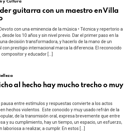
n y Cultura
er guitarra con un maestro en Villa
o
Devoto con una eminencia de la música • Técnica y repertorio a
, desde los 10 años y sin nivel previo. Dar el primer paso en la
una decisión transformadora, y hacerlo de la mano de un
l con prestigio internacional marca la diferencia. El reconocido
a, compositor y educador […]
Belleza
icho al hecho hay mucho trecho o muy
e pausa entre estímulos y respuestas convierte a los actos
 en hechos violentos. Este conocido y muy usado refrán de la
popular, de la transmisión oral, expresa brevemente que entre
a y su cumplimiento, hay un tiempo, un espacio, un esfuerzo,
 laboriosa a realizar, a cumplir. En estos […]