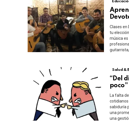
Educació
Aprend
Devot
Clases en 
tu elección
música es 
profesiona
guitarrist
Salud & 
“Del d
poco”
La falta d
cotidianos
sabiduría 
una promes
una gestión