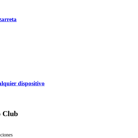
zarreta
alquier dispositivo
o Club
aciones