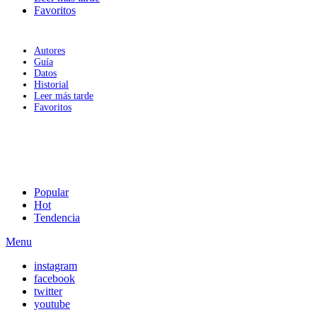
Favoritos
Autores
Guía
Datos
Historial
Leer más tarde
Favoritos
Popular
Hot
Tendencia
Menu
instagram
facebook
twitter
youtube