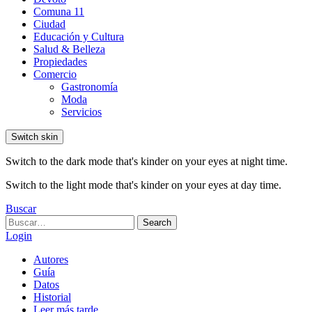
Comuna 11
Ciudad
Educación y Cultura
Salud & Belleza
Propiedades
Comercio
Gastronomía
Moda
Servicios
Switch skin
Switch to the dark mode that's kinder on your eyes at night time.
Switch to the light mode that's kinder on your eyes at day time.
Buscar
Search
Search
for:
Login
Autores
Guía
Datos
Historial
Leer más tarde