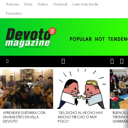
Autores
Guía
Datos
Historial
Leer más tarde
Favoritos
POPULAR
HOT
TENDEN
LOGIN
B
SWITC
SKIN
Menu
LATEST
STORIES
APRENDER GUITARRA CON
“DEL DICHO AL HECHO HAY
BUENOS 
UN MAESTRO EN VILLA
MUCHO TRECHO O MUY
TREINTA 
DEVOTO
POCO”
SEMBRAN