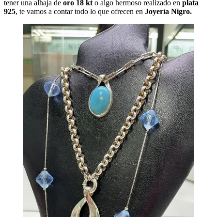
tener una alhaja de
oro 18 kt
o algo hermoso realizado en
plata
925
, te vamos a contar todo lo que ofrecen en
Joyería Nigro.