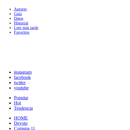
Autores
Guía
Datos
Historial
Leer más tarde
Favoritos
instagram
facebook
twitter
youtube
Popular
Hot
Tendencia
HOME
Devoto
Comuna 11