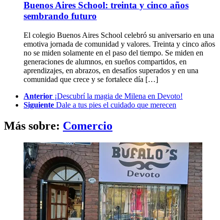
Buenos Aires School: treinta y cinco años
sembrando futuro
El colegio Buenos Aires School celebró su aniversario en una
emotiva jornada de comunidad y valores. Treinta y cinco años
no se miden solamente en el paso del tiempo. Se miden en
generaciones de alumnos, en sueños compartidos, en
aprendizajes, en abrazos, en desafíos superados y en una
comunidad que crece y se fortalece día […]
See
Anterior
¡Descubrí la magia de Milena en Devoto!
more
Siguiente
Dale a tus pies el cuidado que merecen
Más sobre:
Comercio