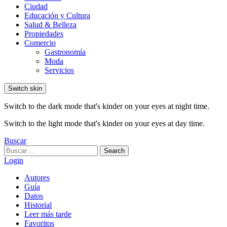
Ciudad
Educación y Cultura
Salud & Belleza
Propiedades
Comercio
Gastronomía
Moda
Servicios
Switch skin
Switch to the dark mode that's kinder on your eyes at night time.
Switch to the light mode that's kinder on your eyes at day time.
Buscar
Search
Search
for:
Login
Autores
Guía
Datos
Historial
Leer más tarde
Favoritos