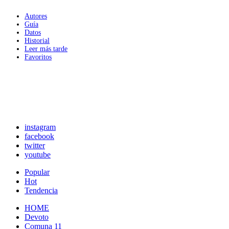
Autores
Guía
Datos
Historial
Leer más tarde
Favoritos
instagram
facebook
twitter
youtube
Popular
Hot
Tendencia
HOME
Devoto
Comuna 11