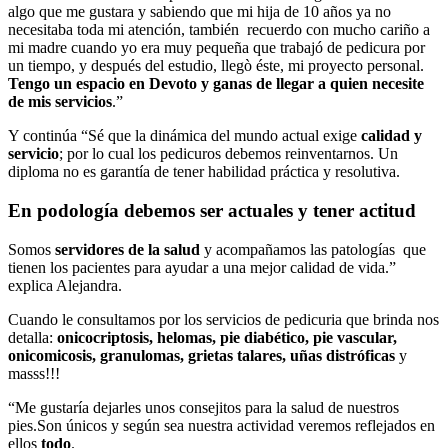
algo que me gustara y sabiendo que mi hija de 10 años ya no
necesitaba toda mi atención, también recuerdo con mucho cariño a
mi madre cuando yo era muy pequeña que trabajó de pedicura por
un tiempo, y después del estudio, llegò éste, mi proyecto personal.
Tengo un espacio en Devoto y ganas de llegar a quien necesite
de mis servicios
.”
Y continúa “Sé que la dinámica del mundo actual exige
calidad y
servicio
; por lo cual los pedicuros debemos reinventarnos. Un
diploma no es garantía de tener habilidad práctica y resolutiva.
En podología debemos ser
actuales y tener actitud
Somos
servidores de la salud
y acompañamos las patologías que
tienen los pacientes para ayudar a una mejor calidad de vida.”
explica Alejandra.
Cuando le consultamos por los servicios de pedicuria que brinda nos
detalla:
onicocriptosis, helomas, pie diabético, pie vascular,
onicomicosis, granulomas, grietas talares, uñas distróficas
y
masss!!!
“Me gustaría dejarles unos consejitos para la salud de nuestros
pies.Son únicos y según sea nuestra actividad veremos reflejados en
ellos
todo
.