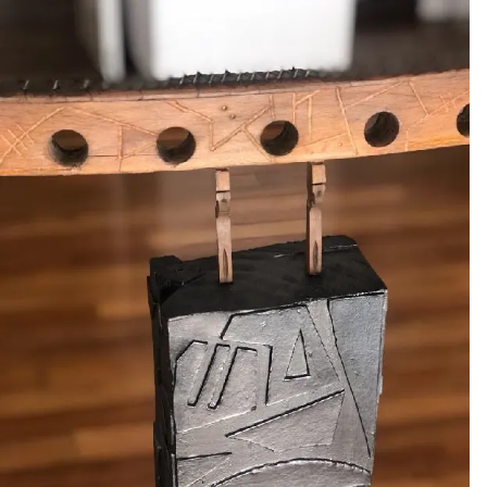
Autores
Guía
Datos
Historial
Leer más tarde
Favoritos
instagram
facebook
twitter
youtube
Popular
Hot
Tendencia
HOME
Devoto
Comuna 11