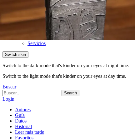
Ciudad
Educación y Cultura
Salud & Belleza
Propiedades
Comercio
Gastronomía
Moda
Servicios
Switch skin
Switch to the dark mode that's kinder on your eyes at night time.
Switch to the light mode that's kinder on your eyes at day time.
Buscar
Search
Search
for:
Login
Autores
Guía
Datos
Historial
Leer más tarde
Favoritos