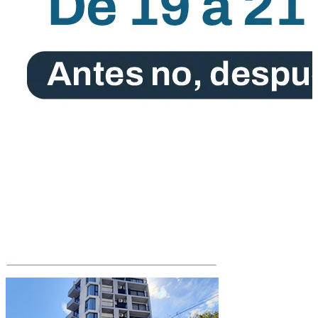
afluencia, hubo filas de hasta una cuadra. El retiro de copas se
instrumentó con un límite máximo de degustación por persona,
amparado en la idea de “consumo responsable y moderado”.
El jueves previo a la Feria, el enólogo Alejandro Vigil
se tomó fotos frente a su futuro proyecto en Devoto