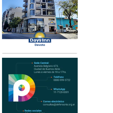
junto al Ministro de Producción del GCBA, José Luis
Giusti, y Carlos Macchi, actual Subsecretario de
Cooperación para el Desarrollo Económico del GCBA.
Las calles del contorno de la plaza se peatonalizaron para favorecer
la circulación, y se dispuso un
“
patio gastronómico
”
con puestos
donde los locales gastronómicos de la zona ofrecían menús para
acompañar al vino, sumado a espacios de picnic a lo largo del
espacio verde.
Hubo presencia política: desde el ministro
José Luis Giusti
,
pasando por el precandidato a Jefe de Gobierno
Martín Lousteau
o
el diputado nacional
Emiliano Yacobitti.