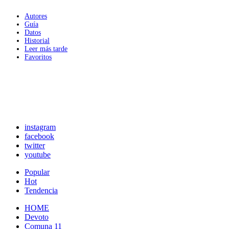
Autores
Guía
Datos
Historial
Leer más tarde
Favoritos
instagram
facebook
twitter
youtube
Popular
Hot
Tendencia
HOME
Devoto
Comuna 11