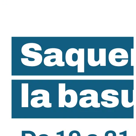
1
2
3
4
5
Por las características del evento, predominó el público adulto,
especialmente parejas, aunque se vio también grupos de amigos
jóvenes y adolescentes mayores de edad.
El acceso fue libre y para
las degustaciones se vendieron los tickets en la esquina de Nueva
York y Mercedes, donde estaban instaladas las boleterías.
Por la