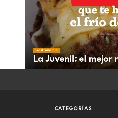
08
de
agosto
de
2026
Gastronomía
La Juvenil: el mejor 
CATEGORÍAS