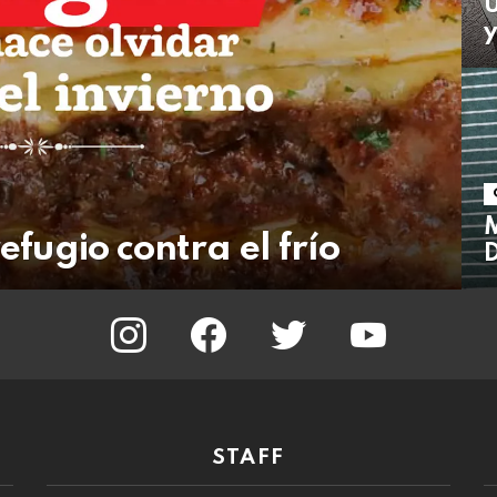
y
M
refugio contra el frío
D
instagram
facebook
twitter
youtube
STAFF