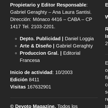
Propietario y Editor Responsable
:
E
Gabriel Geraghty – Ana Laura Santisi.
Dirección: Mónaco 4416 – CABA – CP
1417
Tel. 2103-2201.
R
I
Depto. Publicidad |
Daniel Loggia
2
Arte & Diseño |
Gabriel Geraghty
Produccion Gral. |
Editorial
Francesa
E
o
Inicio de actividad
: 10/2003
f
Edición
8411
c
Visitas
167632901
s
r
© Devoto Magazine.
Todos los
t