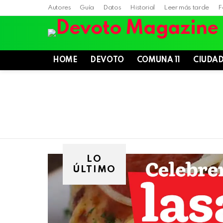
Autores
Guía
Datos
Historial
Leer más tarde
F
HOME
DEVOTO
COMUNA 11
CIUDA
LO
ÚLTIMO
Villa
Devoto,