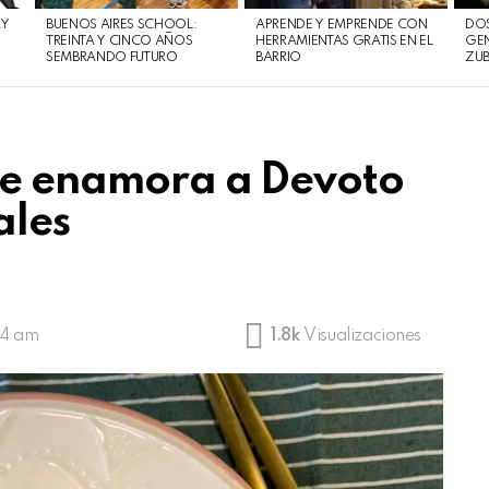
AY
BUENOS AIRES SCHOOL:
APRENDE Y EMPRENDE CON
DOS
TREINTA Y CINCO AÑOS
HERRAMIENTAS GRATIS EN EL
GEN
SEMBRANDO FUTURO
BARRIO
ZUB
ue enamora a Devoto
ales
:44 am
1.8k
Visualizaciones