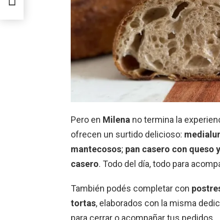
AUBA
Pero en
Milena
no termina la experien
ofrecen un surtido delicioso:
medialu
mantecosos
;
pan casero con queso y
casero
. Todo del día, todo para acompa
También podés completar con
postre
tortas
, elaborados con la misma dedic
para cerrar o acompañar tus pedidos.