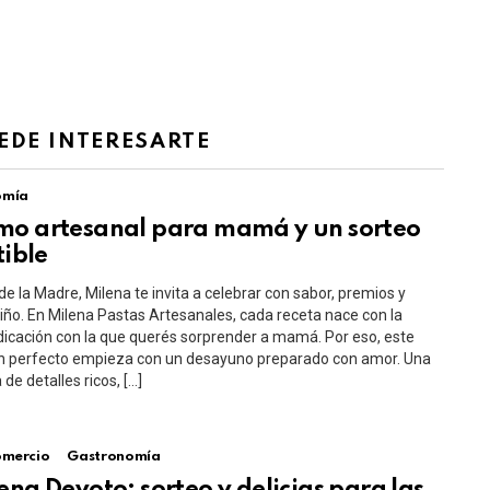
EDE INTERESARTE
omía
mo artesanal para mamá y un sorteo
tible
de la Madre, Milena te invita a celebrar con sabor, premios y
ño. En Milena Pastas Artesanales, cada receta nace con la
cación con la que querés sorprender a mamá. Por eso, este
an perfecto empieza con un desayuno preparado con amor. Una
de detalles ricos, […]
mercio
Gastronomía
ena Devoto: sorteo y delicias para las