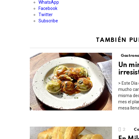
WhatsApp
Facebook
Twitter
Subscribe
TAMBIÉN PU
Gastron
Un mi
irresis
> Este Día 
mucho cari
misma dedi
mes el pl
mesa llena 
2
Co
En Mil