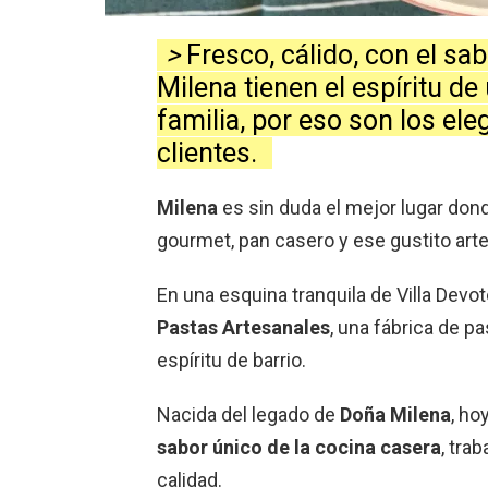
>
Fresco, cálido, con el sa
Milena tienen el espíritu de
familia, por eso son los el
clientes.
Milena
es sin duda el mejor lugar do
gourmet, pan casero y ese gustito arte
En una esquina tranquila de Villa Devo
Pastas Artesanales
, una fábrica de p
espíritu de barrio.
Nacida del legado de
Doña Milena
, ho
sabor único de la cocina casera
, tra
calidad.