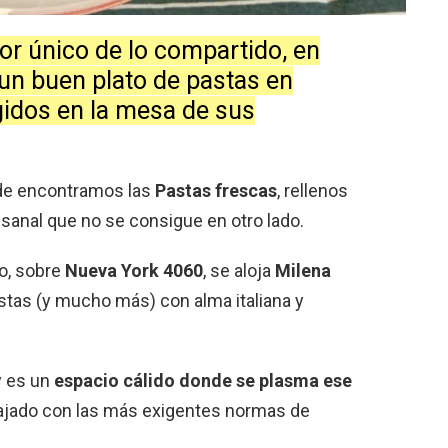
bor único de lo compartido, en
 un buen plato de pastas en
egidos en la mesa de sus
nde encontramos las
Pastas frescas
, rellenos
sanal que no se consigue en otro lado.
to, sobre
Nueva York 4060
, se aloja
Milena
astas (y mucho más) con alma italiana y
y es un
espacio cálido donde se plasma ese
bajado con las más exigentes normas de