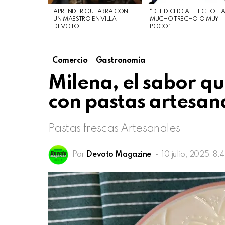
de
APRENDER GUITARRA CON
“DEL DICHO AL HECHO H
agosto
UN MAESTRO EN VILLA
MUCHO TRECHO O MUY
DEVOTO
POCO”
de
2026
Comercio
Gastronomía
Milena, el sabor q
con pastas artesan
Pastas frescas Artesanales
Por
Devoto Magazine
10 julio, 2025, 8