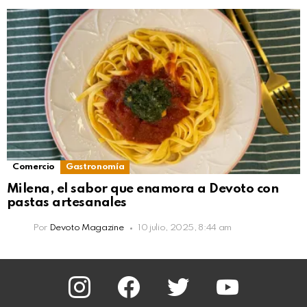
Comercio
Gastronomía
Milena, el sabor que enamora a Devoto con
pastas artesanales
Por
Devoto Magazine
10 julio, 2025, 8:44 am
instagram
facebook
twitter
youtube