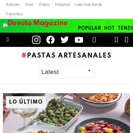
Autores
Guía
Datos
Historial
Leer más tarde
Favoritos
POPULAR
HOT
TEND
instagram
facebook
twitter
youtube
LOGIN
B
SWITC
SKIN
Menu
PASTAS ARTESANALES
LO ÚLTIMO