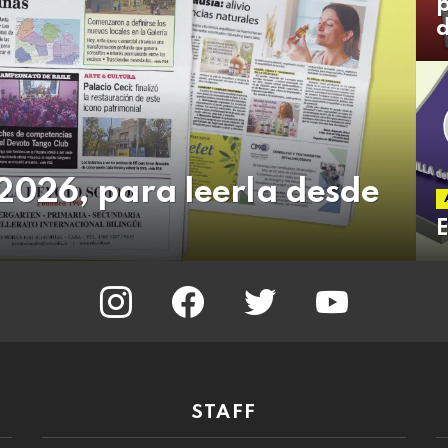
p
d
2026, para leerla desde
instagram
facebook
twitter
youtube
STAFF