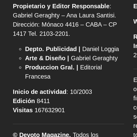
Propietario y Editor Responsable
:
E
Gabriel Geraghty – Ana Laura Santisi.
Dirección: Mónaco 4416 – CABA – CP
1417
Tel. 2103-2201.
R
I
Depto. Publicidad |
Daniel Loggia
2
Arte & Diseño |
Gabriel Geraghty
Produccion Gral. |
Editorial
Francesa
E
o
Inicio de actividad
: 10/2003
f
Edición
8411
c
Visitas
167632901
s
r
© Devoto Magazine.
Todos los
t