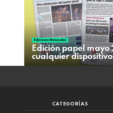
08
de
agosto
de
2026
Ediciones Mensuales
Edición papel mayo 
cualquier dispositivo
CATEGORÍAS