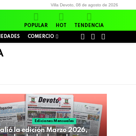
Villa Devoto, 08 de agosto de 2026
POPULAR
HOT
TENDENCIA
BUSCAR
LOGIN
SWITCH
IEDADES
COMERCIO
SKIN
A
2
compartido
Ediciones Mensuales
alió la edición Marzo 2026,