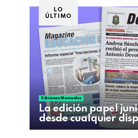
07
de
LO
agosto
ÚLTIMO
de
2026
Ediciones Mensuales
La edición papel jun
desde cualquier disp