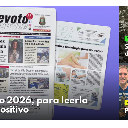
S
d
io 2026, para leerla
ositivo