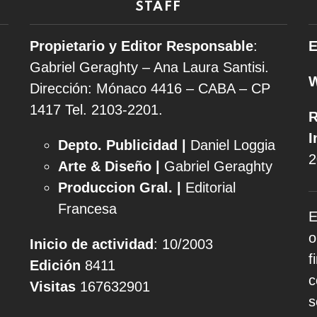
STAFF
Propietario y Editor Responsable
:
E
Gabriel Geraghty – Ana Laura Santisi.
Dirección: Mónaco 4416 – CABA – CP
1417
Tel. 2103-2201.
R
I
Depto. Publicidad |
Daniel Loggia
2
Arte & Diseño |
Gabriel Geraghty
Produccion Gral. |
Editorial
Francesa
E
o
Inicio de actividad
: 10/2003
f
Edición
8411
c
Visitas
167632901
s