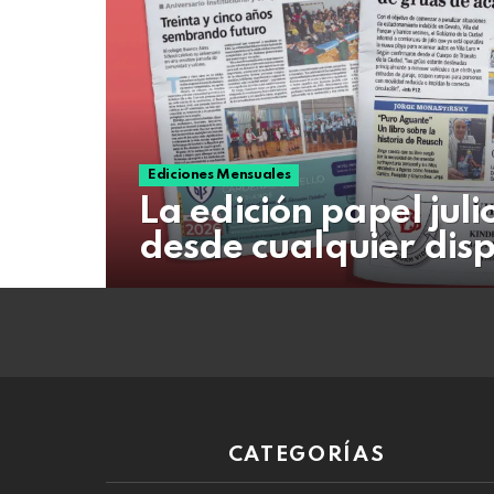
07
de
agosto
de
2026
Ediciones Mensuales
La edición papel jul
desde cualquier disp
CATEGORÍAS