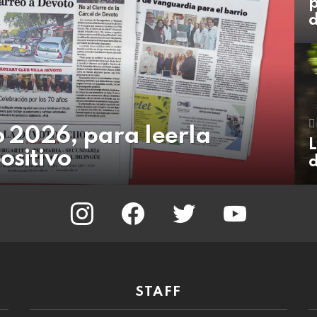
p
d
io 2026, para leerla
L
ositivo
d
instagram
facebook
twitter
youtube
STAFF