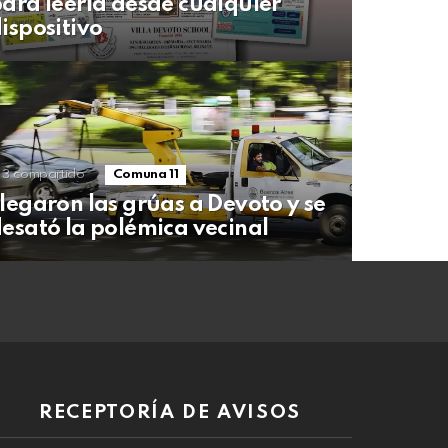
ara leerla desde cualquier
ispositivo
3
compartido
Comuna 11
legaron las grúas a Devoto y se
esató la polémica vecinal
RECEPTORÍA DE AVISOS