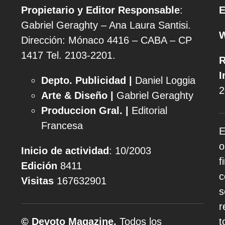
Propietario y Editor Responsable
:
E
Gabriel Geraghty – Ana Laura Santisi.
Dirección: Mónaco 4416 – CABA – CP
1417
Tel. 2103-2201.
R
I
Depto. Publicidad |
Daniel Loggia
2
Arte & Diseño |
Gabriel Geraghty
Produccion Gral. |
Editorial
Francesa
E
o
Inicio de actividad
: 10/2003
f
Edición
8411
c
Visitas
167632901
s
r
© Devoto Magazine.
Todos los
t