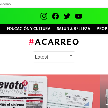
avoritos
instagram
facebook
twitter
youtube
D
EDUCACIÓN Y CULTURA
SALUD & BELLEZA
PROP
ACARREO
L