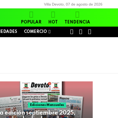
Villa Devoto, 07 de agosto de 2026
POPULAR
HOT
TENDENCIA
BUSCAR
LOGIN
SWITCH
IEDADES
COMERCIO
SKIN
2
compartido
Ediciones Mensuales
a edición septiembre 2025,