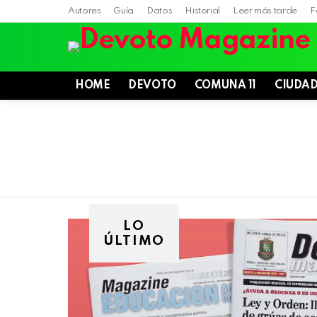
Autores
Guía
Datos
Historial
Leer más tarde
F
HOME
DEVOTO
COMUNA 11
CIUDA
LO
ÚLTIMO
Villa
Devoto,