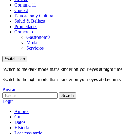
Comuna 11
Ciudad
Educación y Cultura
Salud & Belleza
Propiedades
Comercio
Gastronomía
Moda
Servicios
Switch skin
Switch to the dark mode that's kinder on your eyes at night time.
Switch to the light mode that's kinder on your eyes at day time.
Buscar
Search
Search
for:
Login
Autores
Guía
Datos
Historial
Leer más tarde