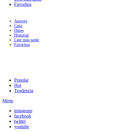
Favoritos
Autores
Guía
Datos
Historial
Leer más tarde
Favoritos
Popular
Hot
Tendencia
Menu
instagram
facebook
twitter
youtube