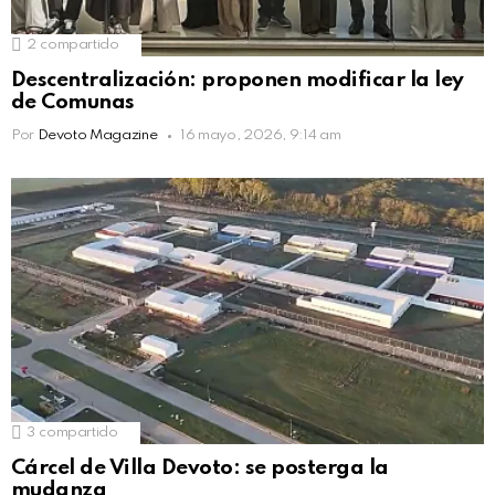
2
compartido
Descentralización: proponen modificar la ley
de Comunas
Por
Devoto Magazine
16 mayo, 2026, 9:14 am
3
compartido
Cárcel de Villa Devoto: se posterga la
mudanza