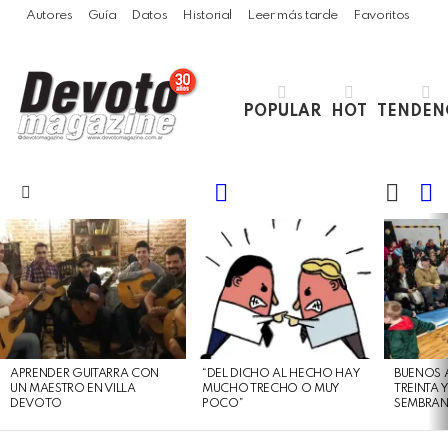
Autores
Guía
Datos
Historial
Leer más tarde
Favoritos
POPULAR
HOT
TENDEN
LOGIN
B
SWITC
SKIN
Menu
LATEST
STORIES
APRENDER GUITARRA CON
“DEL DICHO AL HECHO HAY
BUENOS 
UN MAESTRO EN VILLA
MUCHO TRECHO O MUY
TREINTA 
DEVOTO
POCO”
SEMBRAN