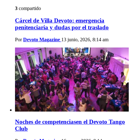
3
compartido
Cárcel de Villa Devoto: emergencia
penitenciaria y dudas por el traslado
Por
Devoto Magazine
13 junio, 2026, 8:14 am
Noches de competenciasen el Devoto Tango
Club