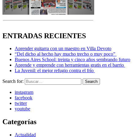
ENTRADAS RECIENTES
Aprender guitarra con un maestro en Villa Devoto
“Del dicho al hecho hay mucho trecho o muy poco”
Buenos Aires School: treinta y cinco años sembrando futuro
Aprende y emprende con herramientas gratis en el barrio
La Juvenil: el mejor refugio contra el frío
Search for:
Search
instagram
facebook
twitter
youtube
Categorías
Actualidad