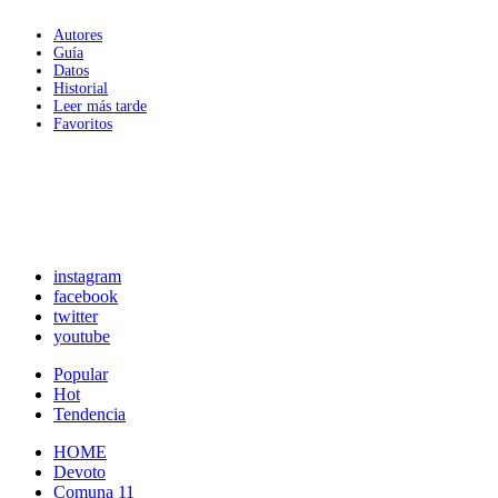
Autores
Guía
Datos
Historial
Leer más tarde
Favoritos
instagram
facebook
twitter
youtube
Popular
Hot
Tendencia
HOME
Devoto
Comuna 11