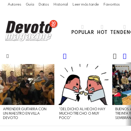
Autores
Guía
Datos
Historial
Leer más tarde
Favoritos
POPULAR
HOT
TENDEN
LOGIN
B
SWITC
SKIN
Menu
LATEST
STORIES
APRENDER GUITARRA CON
“DEL DICHO AL HECHO HAY
BUENOS 
UN MAESTRO EN VILLA
MUCHO TRECHO O MUY
TREINTA 
DEVOTO
POCO”
SEMBRAN