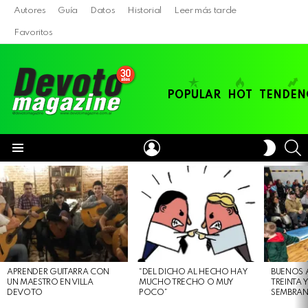
Autores
Guía
Datos
Historial
Leer más tarde
Favoritos
POPULAR
HOT
TENDEN
LOGIN
B
SWITC
SKIN
Menu
LATEST
STORIES
APRENDER GUITARRA CON
“DEL DICHO AL HECHO HAY
BUENOS 
UN MAESTRO EN VILLA
MUCHO TRECHO O MUY
TREINTA 
DEVOTO
POCO”
SEMBRAN