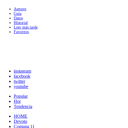
Autores
Guía
Datos
Historial
Leer más tarde
Favoritos
instagram
facebook
twitter
youtube
Popular
Hot
Tendencia
HOME
Devoto
Comuna 11