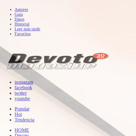
Autores
Guía
Datos
Historial
Leer más tarde
Favoritos
instagram
facebook
twitter
youtube
Popular
Hot
Tendencia
HOME
Devoto