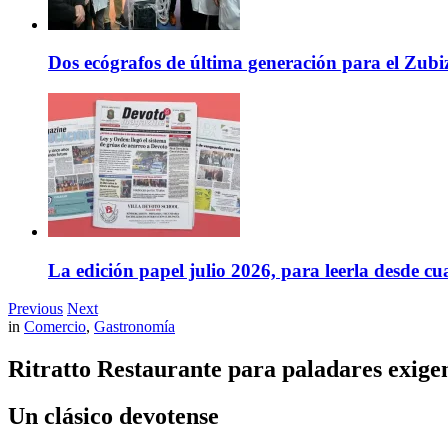
Dos ecógrafos de última generación para el Zubi
La edición papel julio 2026, para leerla desde cu
Previous
Next
in
Comercio
,
Gastronomía
Ritratto Restaurante para paladares exige
Un clásico devotense