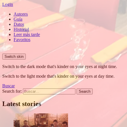
Login
Autores
Guía
Datos
Historial
Leer más tarde
Favoritos
Switch skin
Switch to the dark mode that's kinder on your eyes at night time.
Switch to the light mode that's kinder on your eyes at day time.
Buscar
Search for:
Search
Latest stories