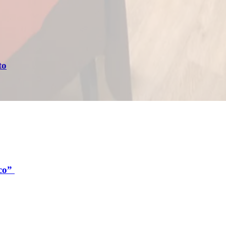
to
oco”