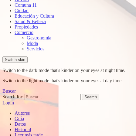
Comuna 11
Ciudad
Educación y Cultura
Salud & Belleza
Propiedades
Comercio
Gastronomía
Moda
Servicios
Switch skin
Switch to the dark mode that's kinder on your eyes at night time.
Switch to the light mode that's kinder on your eyes at day time.
Buscar
Search for:
Search
Login
Autores
Guía
Datos
Historial
Leer más tarde