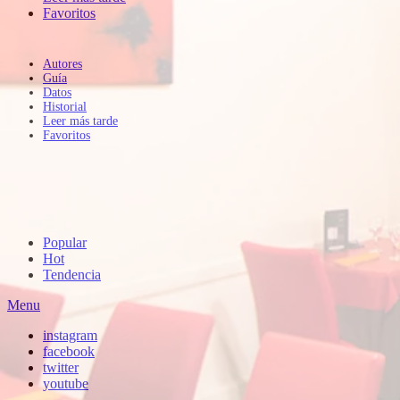
Favoritos
Autores
Guía
Datos
Historial
Leer más tarde
Favoritos
Popular
Hot
Tendencia
Menu
instagram
facebook
twitter
youtube