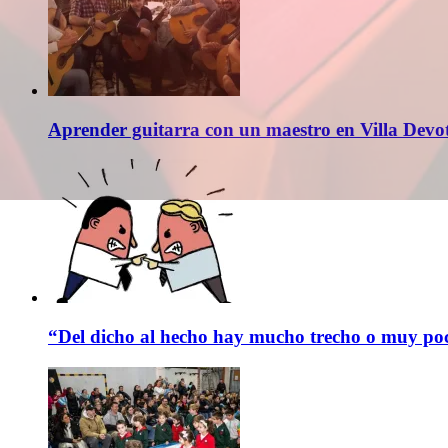
Aprender guitarra con un maestro en Villa Devo
“Del dicho al hecho hay mucho trecho o muy p