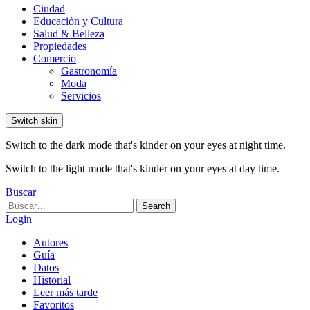
Ciudad
Educación y Cultura
Salud & Belleza
Propiedades
Comercio
Gastronomía
Moda
Servicios
Switch skin
Switch to the dark mode that's kinder on your eyes at night time.
Switch to the light mode that's kinder on your eyes at day time.
Buscar
Search
Search
for:
Login
Autores
Guía
Datos
Historial
Leer más tarde
Favoritos