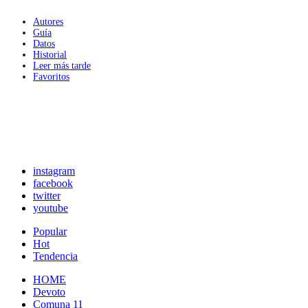
Autores
Guía
Datos
Historial
Leer más tarde
Favoritos
instagram
facebook
twitter
youtube
Popular
Hot
Tendencia
HOME
Devoto
Comuna 11