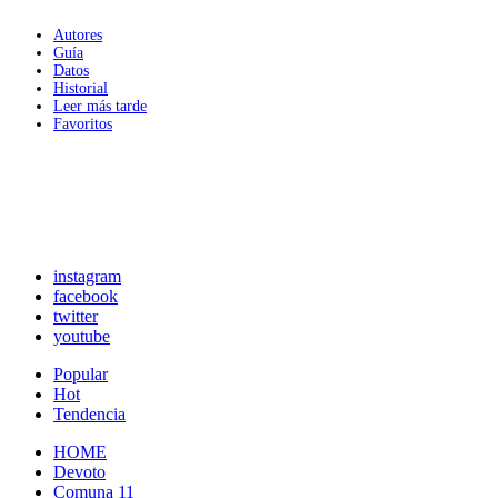
Autores
Guía
Datos
Historial
Leer más tarde
Favoritos
instagram
facebook
twitter
youtube
Popular
Hot
Tendencia
HOME
Devoto
Comuna 11