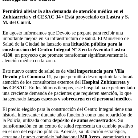
Permitirá aliviar la alta demanda de atención médica en el
Zubizarreta y el CESAC 34 • Está proyectado en Lastra y S.
M. del Carril.
E
n agosto informamos que Devoto se prepara para recibir una
importante mejora en su infraestructura de salud. El Ministerio de
Salud de la Ciudad ha lanzado una
licitación pública para la
construcción del Centro Integral N° 3 en la Avenida Lastra
4180
, un proyecto que promete transformar significativamente la
atención médica en la zona.
Este nuevo centro de salud es de
vital importancia para Villa
Devoto y la Comuna 11
, ya que permitirá descomprimir la saturada
atención de los consultorios externos del
Hospital Zubizarreta y
los CESAC
. En los últimos tiempos, este hospital ha experimentado
una creciente demanda de pacientes que requieren atención, lo que
ha generado
largas esperas y sobrecarga en el personal médico.
El predio elegido para la construcción del Centro Integral tiene una
historia interesante: durante años funcionó como una repartición de
la Policía, utilizada como
depósito de autos secuestrados
. Su
transformación en un centro de salud representa un cambio positivo
en el uso del espacio público. Además, su ubicación estratégica,
cercana al nuevo complejo habitacional
Mil Ayres
, garantizará un