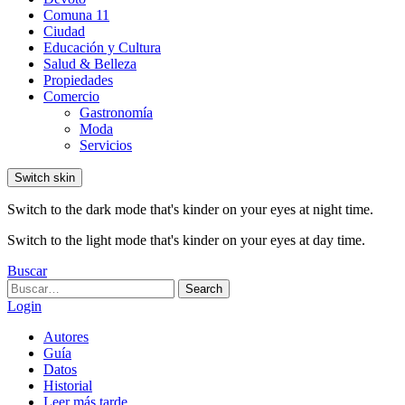
Comuna 11
Ciudad
Educación y Cultura
Salud & Belleza
Propiedades
Comercio
Gastronomía
Moda
Servicios
Switch skin
Switch to the dark mode that's kinder on your eyes at night time.
Switch to the light mode that's kinder on your eyes at day time.
Buscar
Search
Search
for:
Login
Autores
Guía
Datos
Historial
Leer más tarde