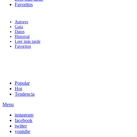
Favoritos
Autores
Guía
Datos
Historial
Leer más tarde
Favoritos
Popular
Hot
Tendencia
Menu
instagram
facebook
twitter
youtube