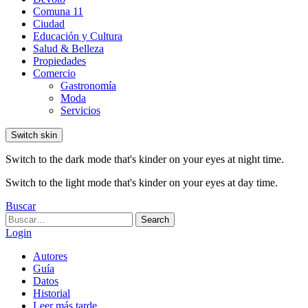
Comuna 11
Ciudad
Educación y Cultura
Salud & Belleza
Propiedades
Comercio
Gastronomía
Moda
Servicios
Switch skin
Switch to the dark mode that's kinder on your eyes at night time.
Switch to the light mode that's kinder on your eyes at day time.
Buscar
Search
Search
for:
Login
Autores
Guía
Datos
Historial
Leer más tarde