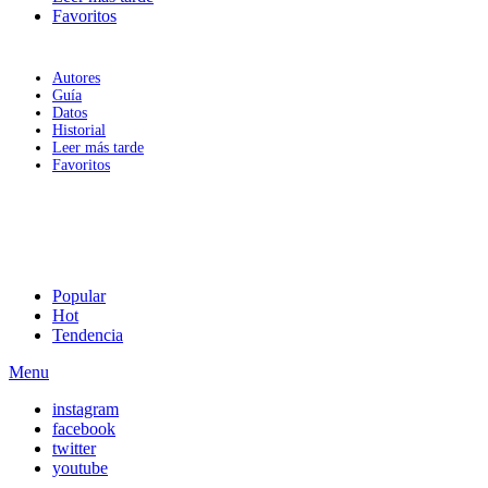
Favoritos
Autores
Guía
Datos
Historial
Leer más tarde
Favoritos
Popular
Hot
Tendencia
Menu
instagram
facebook
twitter
youtube