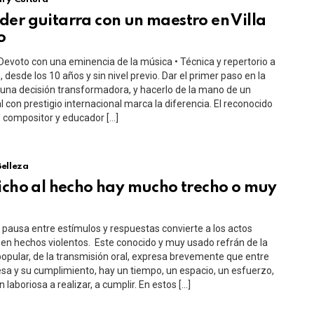
er guitarra con un maestro en Villa
o
Devoto con una eminencia de la música • Técnica y repertorio a
, desde los 10 años y sin nivel previo. Dar el primer paso en la
una decisión transformadora, y hacerlo de la mano de un
l con prestigio internacional marca la diferencia. El reconocido
a, compositor y educador […]
Belleza
icho al hecho hay mucho trecho o muy
e pausa entre estímulos y respuestas convierte a los actos
 en hechos violentos. Este conocido y muy usado refrán de la
popular, de la transmisión oral, expresa brevemente que entre
a y su cumplimiento, hay un tiempo, un espacio, un esfuerzo,
 laboriosa a realizar, a cumplir. En estos […]