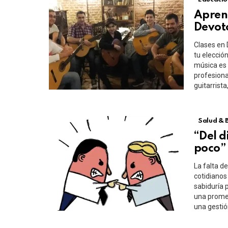
Aprend
Devot
Clases en 
tu elección
música es 
profesiona
guitarrist
Salud & 
“Del d
poco”
La falta d
cotidianos
sabiduría 
una promes
una gestión