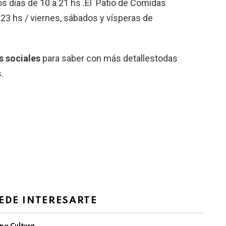
os días de 10 a 21 hs .El Patio de Comidas
23 hs / viernes, sábados y vísperas de
s sociales
para saber con más detallestodas
.
EDE INTERESARTE
n y Cultura