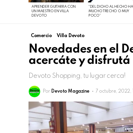
de
APRENDER GUITARRA CON
“DEL DICHO AL HECHO H
agosto
UN MAESTRO EN VILLA
MUCHO TRECHO O MUY
DEVOTO
POCO”
de
2026
Comercio
Villa Devoto
Novedades en el D
acercáte y disfrut
Devoto Shopping, tu lugar cerca!
Por
Devoto Magazine
7 octubre, 2022, 