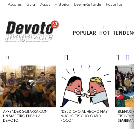
Autores
Guía
Datos
Historial
Leer más tarde
Favoritos
POPULAR
HOT
TENDEN
LOGIN
B
SWITC
SKIN
Menu
LATEST
STORIES
APRENDER GUITARRA CON
“DEL DICHO AL HECHO HAY
BUENOS 
UN MAESTRO EN VILLA
MUCHO TRECHO O MUY
TREINTA 
DEVOTO
POCO”
SEMBRAN