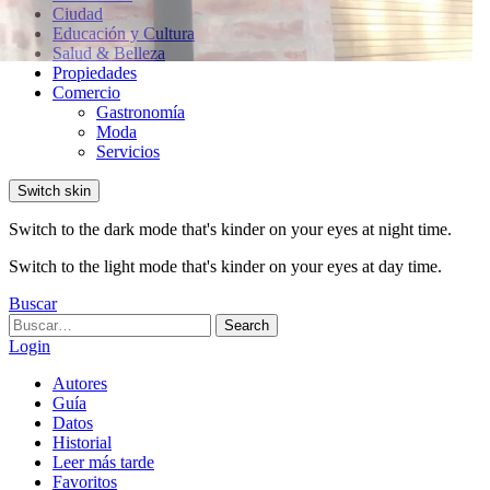
Ciudad
Educación y Cultura
Salud & Belleza
Propiedades
Comercio
Gastronomía
Moda
Servicios
Switch skin
Switch to the dark mode that's kinder on your eyes at night time.
Switch to the light mode that's kinder on your eyes at day time.
Buscar
Search
Search
for:
Login
Autores
Guía
Datos
Historial
Leer más tarde
Favoritos