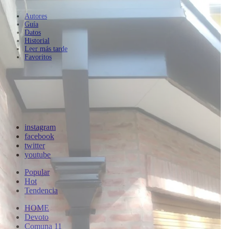
Autores
Guía
Datos
Historial
Leer más tarde
Favoritos
instagram
facebook
twitter
youtube
Popular
Hot
Tendencia
HOME
Devoto
Comuna 11