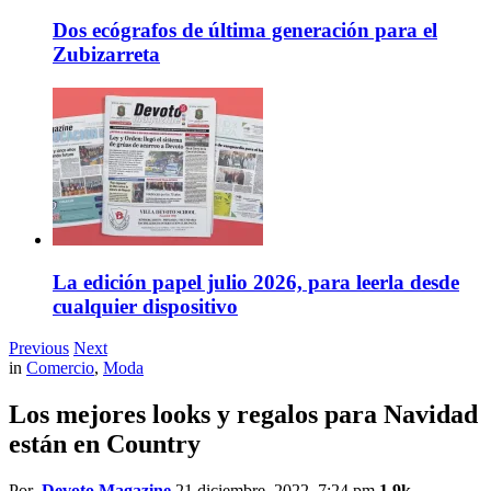
Dos ecógrafos de última generación para el
Zubizarreta
La edición papel julio 2026, para leerla desde
cualquier dispositivo
Previous
Next
in
Comercio
,
Moda
Los mejores looks y regalos para Navidad
están en Country
Por
Devoto Magazine
21 diciembre, 2022, 7:24 pm
1.9k