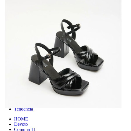
Autores
Guía
Datos
Historial
Leer más tarde
Favoritos
instagram
facebook
twitter
youtube
Popular
Hot
Tendencia
HOME
Devoto
Comuna 11