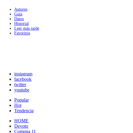
Autores
Guía
Datos
Historial
Leer más tarde
Favoritos
instagram
facebook
twitter
youtube
Popular
Hot
Tendencia
HOME
Devoto
Comuna 11