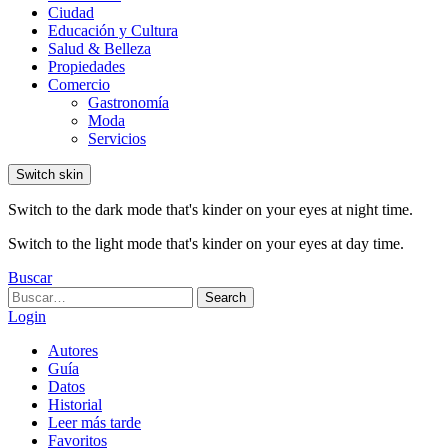
Ciudad
Educación y Cultura
Salud & Belleza
Propiedades
Comercio
Gastronomía
Moda
Servicios
Switch skin
Switch to the dark mode that's kinder on your eyes at night time.
Switch to the light mode that's kinder on your eyes at day time.
Buscar
Search
Search
for:
Login
Autores
Guía
Datos
Historial
Leer más tarde
Favoritos