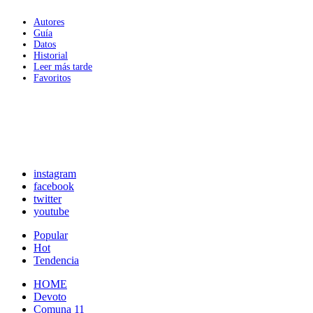
Autores
Guía
Datos
Historial
Leer más tarde
Favoritos
instagram
facebook
twitter
youtube
Popular
Hot
Tendencia
HOME
Devoto
Comuna 11