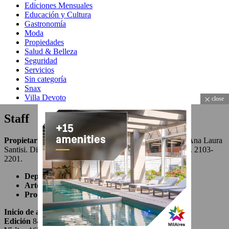
Ediciones Mensuales
Educación y Cultura
Gastronomía
Moda
Propiedades
Salud & Belleza
Seguridad
Servicios
Sin categoría
Snax
Villa Devoto
close
Staff
Propietario y Editor Responsable
: Gabriel Geraghty – Ana Laura
Santisi. Dirección: Mónaco 4416 – CABA – CP 1417
Tel. 2103-
2201.
Depto. Publicidad |
Daniel Loggia
Arte & Diseño |
Gabriel Geraghty
Produccion Gral. |
Editorial Francesa
Inicio de actividad
: 10/2003
Edición
8411