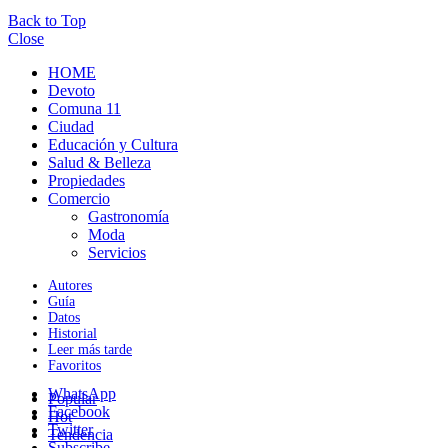
Back to Top
Close
HOME
Devoto
Comuna 11
Ciudad
Educación y Cultura
Salud & Belleza
Propiedades
Comercio
Gastronomía
Moda
Servicios
Autores
Guía
Datos
Historial
Leer más tarde
Favoritos
WhatsApp
Popular
Facebook
Hot
Twitter
Tendencia
Subscribe