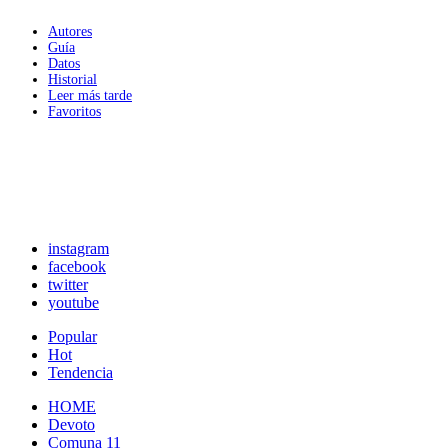
Autores
Guía
Datos
Historial
Leer más tarde
Favoritos
instagram
facebook
twitter
youtube
Popular
Hot
Tendencia
HOME
Devoto
Comuna 11