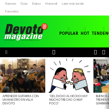
Autores
Guía
Datos
Historial
Leer más tarde
Favoritos
POPULAR
HOT
TENDEN
LOGIN
B
SWITC
SKIN
Menu
LATEST
STORIES
APRENDER GUITARRA CON
“DEL DICHO AL HECHO HAY
BUENOS 
UN MAESTRO EN VILLA
MUCHO TRECHO O MUY
TREINTA 
DEVOTO
POCO”
SEMBRAN