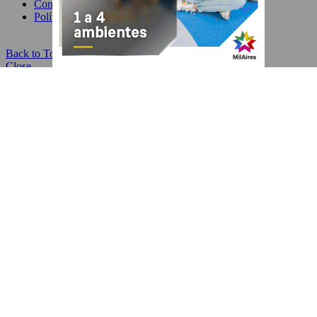
Contacto
Política de Privacidad
Back to Top
Close
HOME
Devoto
Comuna 11
Ciudad
Educación y Cultura
Salud & Belleza
Propiedades
Comercio
Gastronomía
Moda
Servicios
Autores
Guía
Datos
Historial
Leer más tarde
Favoritos