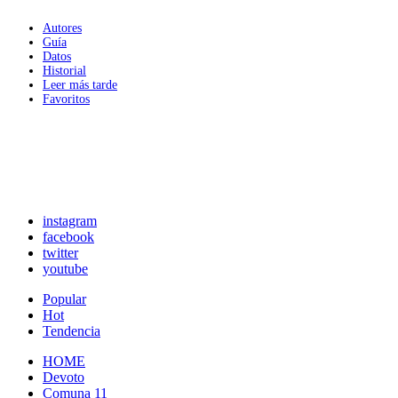
Autores
Guía
Datos
Historial
Leer más tarde
Favoritos
instagram
facebook
twitter
youtube
Popular
Hot
Tendencia
HOME
Devoto
Comuna 11