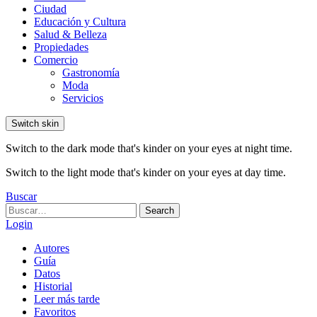
Ciudad
Educación y Cultura
Salud & Belleza
Propiedades
Comercio
Gastronomía
Moda
Servicios
Switch skin
Switch to the dark mode that's kinder on your eyes at night time.
Switch to the light mode that's kinder on your eyes at day time.
Buscar
Search
Search
for:
Login
Autores
Guía
Datos
Historial
Leer más tarde
Favoritos