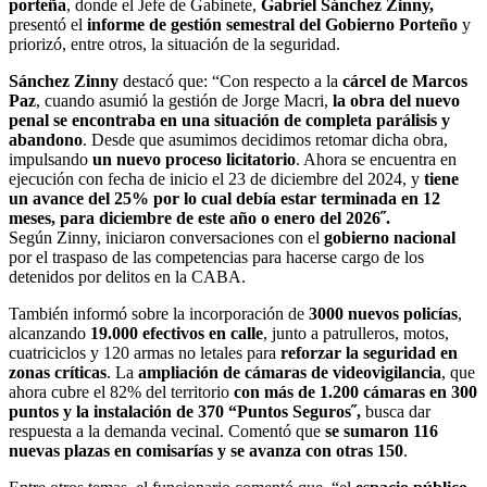
porteña
, donde el Jefe de Gabinete,
Gabriel Sánchez Zinny,
presentó el
informe de gestión semestral del Gobierno Porteño
y
priorizó, entre otros, la situación de la seguridad.
Sánchez Zinny
destacó que: “Con respecto a la
cárcel de Marcos
Paz
, cuando asumió la gestión de Jorge Macri,
la obra del nuevo
penal se encontraba en una situación de completa parálisis y
abandono
. Desde que asumimos decidimos retomar dicha obra,
impulsando
un nuevo proceso licitatorio
. Ahora se encuentra en
ejecución con fecha de inicio el 23 de diciembre del 2024, y
tiene
un avance del 25% por lo cual debía estar terminada en 12
meses, para diciembre de este año o enero del 2026˝.
Según Zinny, iniciaron conversaciones con el
gobierno nacional
por el traspaso de las competencias para hacerse cargo de los
detenidos por delitos en la CABA.
También informó sobre la incorporación de
3000 nuevos policías
,
alcanzando
19.000 efectivos en calle
, junto a patrulleros, motos,
cuatriciclos y 120 armas no letales para
reforzar la seguridad en
zonas críticas
. La
ampliación de cámaras de videovigilancia
, que
ahora cubre el 82% del territorio
con más de 1.200 cámaras en 300
puntos y la instalación de 370 “Puntos Seguros˝,
busca dar
respuesta a la demanda vecinal. Comentó que
se sumaron 116
nuevas plazas en comisarías y se avanza con otras 150
.