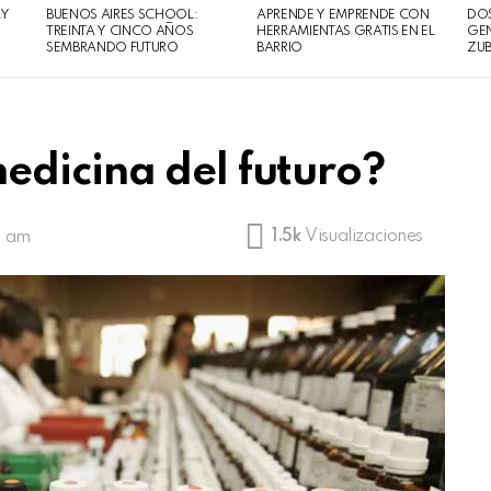
AY
BUENOS AIRES SCHOOL:
APRENDE Y EMPRENDE CON
DOS
TREINTA Y CINCO AÑOS
HERRAMIENTAS GRATIS EN EL
GEN
SEMBRANDO FUTURO
BARRIO
ZUB
edicina del futuro?
1.5k
Visualizaciones
9 am