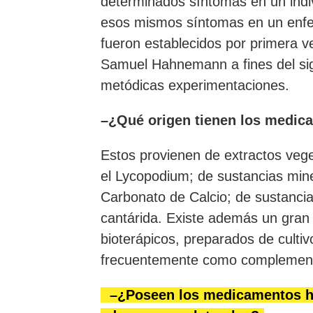
determinados síntomas en un indi
esos mismos síntomas en un enfe
fueron establecidos por primera v
Samuel Hahnemann a fines del sig
metódicas experimentaciones.
–¿Qué origen tienen los medi
Estos provienen de extractos veget
el Lycopodium; de sustancias mine
Carbonato de Calcio; de sustancia
cantárida. Existe además un gra
bioterápicos, preparados de cultiv
frecuentemente como complemento
–¿Poseen los medicamentos ho