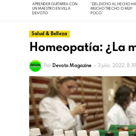
08
APRENDER GUITARRA CON
“DEL DICHO AL HECHO H
de
UN MAESTRO EN VILLA
MUCHO TRECHO O MUY
DEVOTO
POCO”
agosto
de
2026
Salud & Belleza
Homeopatía​: ¿La m
Por
Devoto Magazine
3 julio, 2022, 8:3