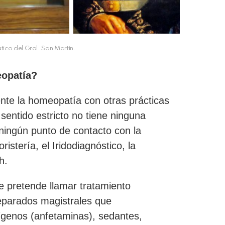
ico del Gral. San Martín.
eopatía?
te la homeopatía con otras prácticas
sentido estricto no tiene ninguna
ningún punto de contacto con la
istería, el Iridodiagnóstico, la
ch.
 pretende llamar tratamiento
reparados magistrales que
ígenos (anfetaminas), sedantes,