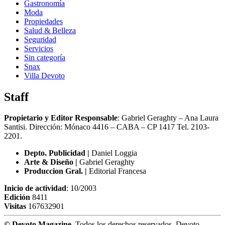
Gastronomía
Moda
Propiedades
Salud & Belleza
Seguridad
Servicios
Sin categoría
Snax
Villa Devoto
Staff
Propietario y Editor Responsable
: Gabriel Geraghty – Ana Laura
Santisi. Dirección: Mónaco 4416 – CABA – CP 1417
Tel. 2103-
2201.
Depto. Publicidad |
Daniel Loggia
Arte & Diseño |
Gabriel Geraghty
Produccion Gral. |
Editorial Francesa
Inicio de actividad
: 10/2003
Edición
8411
Visitas
167632901
© Devoto Magazine.
Todos los derechos reservados. Devoto,