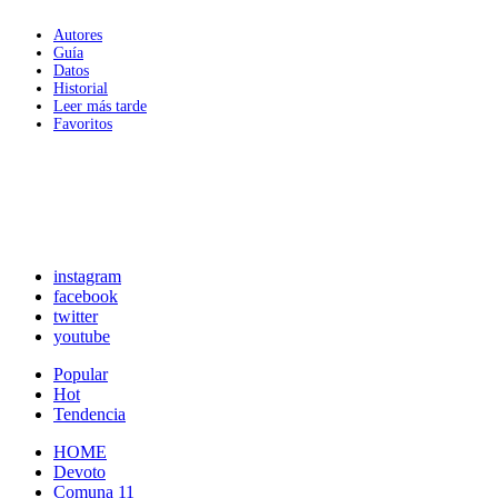
Autores
Guía
Datos
Historial
Leer más tarde
Favoritos
instagram
facebook
twitter
youtube
Popular
Hot
Tendencia
HOME
Devoto
Comuna 11