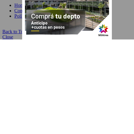
Home
Contacto
Política de Privacidad
Back to Top
Close
HOME
Devoto
Comuna 11
Ciudad
Educación y Cultura
Salud & Belleza
Propiedades
Comercio
Gastronomía
Moda
Servicios
Autores
Guía
Datos
Historial
Leer más tarde