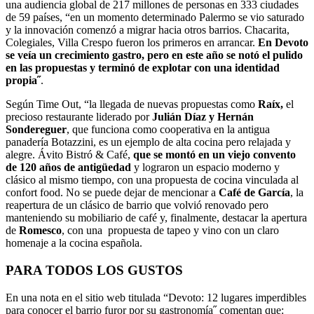
una audiencia global de 217 millones de personas en 333 ciudades
de 59 países, “en un momento determinado Palermo se vio saturado
y la innovación comenzó a migrar hacia otros barrios. Chacarita,
Colegiales, Villa Crespo fueron los primeros en arrancar.
En Devoto
se veía un crecimiento gastro, pero en este año se notó el pulido
en las propuestas y terminó de explotar con una identidad
propia˝
.
Según Time Out, “la llegada de nuevas propuestas como
Raíx,
el
precioso restaurante liderado por
Julián Díaz y Hernán
Sondereguer
, que funciona como cooperativa en la antigua
panadería Botazzini, es un ejemplo de alta cocina pero relajada y
alegre. Ávito Bistró & Café,
que se montó en un viejo convento
de 120 años de antigüedad
y lograron un espacio moderno y
clásico al mismo tiempo, con una propuesta de cocina vinculada al
confort food. No se puede dejar de mencionar a
Café de García
, la
reapertura de un clásico de barrio que volvió renovado pero
manteniendo su mobiliario de café y, finalmente, destacar la apertura
de
Romesco
, con una propuesta de tapeo y vino con un claro
homenaje a la cocina española.
PARA TODOS LOS GUSTOS
En una nota en el sitio web titulada “Devoto: 12 lugares imperdibles
para conocer el barrio furor por su gastronomía˝ comentan que: