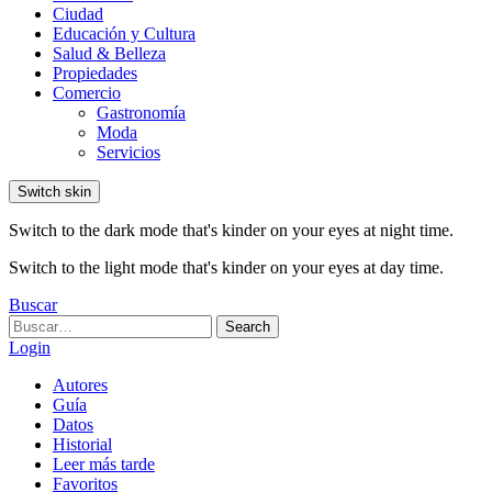
Ciudad
Educación y Cultura
Salud & Belleza
Propiedades
Comercio
Gastronomía
Moda
Servicios
Switch skin
Switch to the dark mode that's kinder on your eyes at night time.
Switch to the light mode that's kinder on your eyes at day time.
Buscar
Search
Search
for:
Login
Autores
Guía
Datos
Historial
Leer más tarde
Favoritos