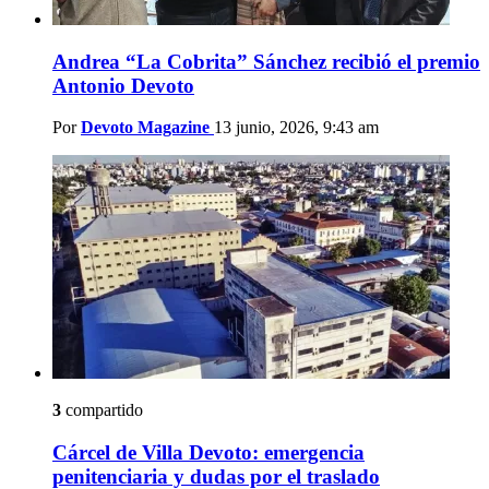
Andrea “La Cobrita” Sánchez recibió el premio
Antonio Devoto
Por
Devoto Magazine
13 junio, 2026, 9:43 am
3
compartido
Cárcel de Villa Devoto: emergencia
penitenciaria y dudas por el traslado