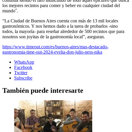
continúa siendo el faro indiscutido de todo aquel epicúreo que busca
los mejores recintos para comer y beber en cualquier ciudad del
mundo˝.
“La Ciudad de Buenos Aires cuenta con más de 13 mil locales
gastronómicos. Y nos hemos dado a la tarea de probarlos -sino
todos, la mayoría- para reseñar alrededor de 500 recintos que para
nosotros son joyitas de la gastronomía local”, aseguran.
https://www.timeout.com/es/buenos-aires/mas-destacado-
gastronomia-time-out-2024-evelia-don-julio-ness-nika
WhatsApp
Facebook
Twitter
Subscribe
También puede interesarte