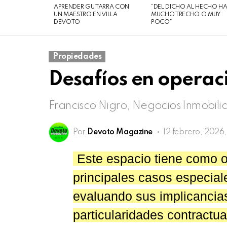
08
APRENDER GUITARRA CON
“DEL DICHO AL HECHO H
de
UN MAESTRO EN VILLA
MUCHO TRECHO O MUY
DEVOTO
POCO”
agosto
de
2026
Propiedades
Desafíos en operac
Francisco Nigro, Negocios Inmobilia
Por
Devoto Magazine
12 febrero, 2026,
Este espacio tiene como obj
principales casos especial
evaluando sus implicancias
particularidades contractua