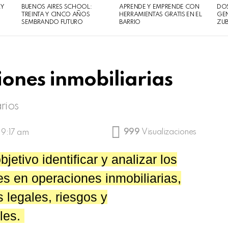
AY
BUENOS AIRES SCHOOL:
APRENDE Y EMPRENDE CON
DOS
TREINTA Y CINCO AÑOS
HERRAMIENTAS GRATIS EN EL
GEN
SEMBRANDO FUTURO
BARRIO
ZUB
iones inmobiliarias
rios
999
Visualizaciones
 9:17 am
etivo identificar y analizar los
es en operaciones inmobiliarias,
 legales, riesgos y
les.