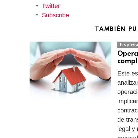
Twitter
Subscribe
TAMBIÉN PU
Propieda
Operac
compl
Este es
analiza
operaci
implica
contrac
de tran
legal y