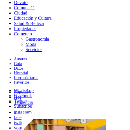
Devoto
Comuna 11
Ciudad
Educación y Cultura
Salud & Belleza
Propiedades
Comercio
Gastronomía
Moda
Servicios
Autores
Guía
Datos
Historial
Leer más tarde
Favoritos
WhatsApp
Popular
Facebook
Hot
Twitter
Tendencia
Subscribe
instagram
facebook
twitter
youtube