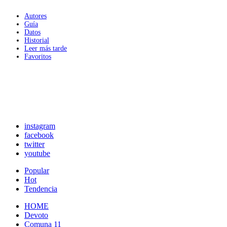
Autores
Guía
Datos
Historial
Leer más tarde
Favoritos
instagram
facebook
twitter
youtube
Popular
Hot
Tendencia
HOME
Devoto
Comuna 11