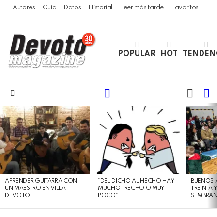
Autores
Guía
Datos
Historial
Leer más tarde
Favoritos
POPULAR
HOT
TENDEN
LOGIN
B
SWITC
SKIN
Menu
LATEST
STORIES
APRENDER GUITARRA CON
“DEL DICHO AL HECHO HAY
BUENOS 
UN MAESTRO EN VILLA
MUCHO TRECHO O MUY
TREINTA 
DEVOTO
POCO”
SEMBRAN