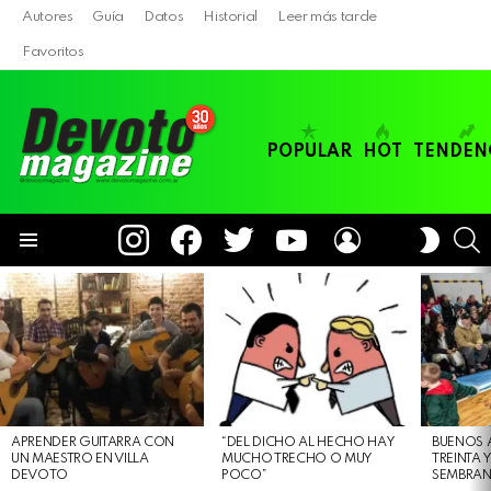
Autores
Guía
Datos
Historial
Leer más tarde
Favoritos
POPULAR
HOT
TENDEN
instagram
facebook
twitter
youtube
LOGIN
B
SWITC
SKIN
Menu
LATEST
STORIES
APRENDER GUITARRA CON
“DEL DICHO AL HECHO HAY
BUENOS 
UN MAESTRO EN VILLA
MUCHO TRECHO O MUY
TREINTA 
DEVOTO
POCO”
SEMBRAN