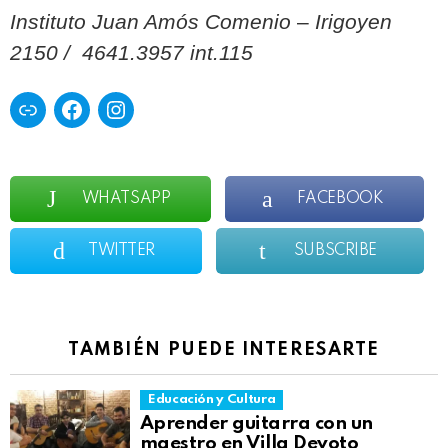
Instituto Juan Amós Comenio
–
Irigoyen
2150 / 4641.3957 int.115
Enlace
Facebook
Instagram
WHATSAPP
FACEBOOK
TWITTER
SUBSCRIBE
TAMBIÉN PUEDE INTERESARTE
Educación y Cultura
Aprender guitarra con un
maestro en Villa Devoto