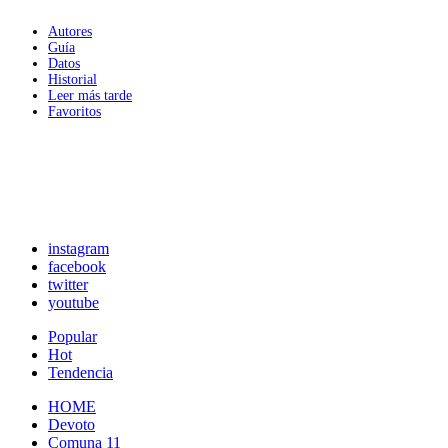
Autores
Guía
Datos
Historial
Leer más tarde
Favoritos
instagram
facebook
twitter
youtube
Popular
Hot
Tendencia
HOME
Devoto
Comuna 11