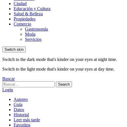
Ciudad
Educación y Cultura
Salud & Belleza
Propiedades
Comercio
Gastronomía
Moda
Servicios
Switch skin
Switch to the dark mode that's kinder on your eyes at night time.
Switch to the light mode that's kinder on your eyes at day time.
Buscar
Search
Search
for:
Login
Autores
Guía
Datos
Historial
Leer más tarde
Favoritos