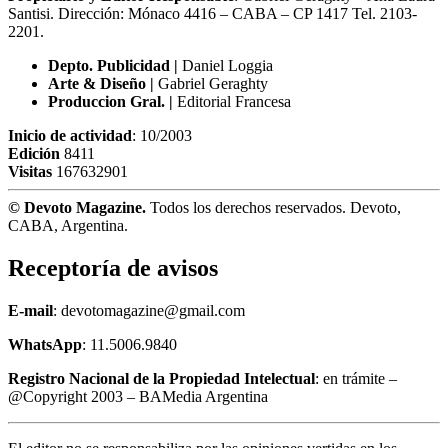
Santisi. Dirección: Mónaco 4416 – CABA – CP 1417
Tel. 2103-
2201.
Depto. Publicidad |
Daniel Loggia
Arte & Diseño |
Gabriel Geraghty
Produccion Gral. |
Editorial Francesa
Inicio de actividad
: 10/2003
Edición
8411
Visitas
167632901
© Devoto Magazine.
Todos los derechos reservados. Devoto,
CABA, Argentina.
Receptoría de avisos
E-mail
: devotomagazine@gmail.com
WhatsApp
: 11.5006.9840
Registro Nacional de la Propiedad Intelectual
: en trámite –
@Copyright 2003 – BAMedia Argentina